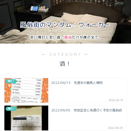
風俗街のマンダム・ウォーカー
安い博打と安い酒、
風俗
だけが僕の全て…
― CATEGORY ―
酒！
博打！
2022/06/13 先週末の競馬と焼肉
2022-06-13
博打！
2022/06/05 安田記念と来週行く予定の風俗店
2022-06-05