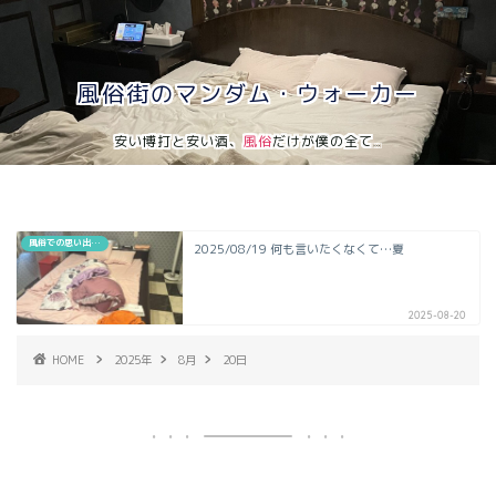
風俗街のマンダム・ウォーカー
安い博打と安い酒、
風俗
だけが僕の全て…
風俗での思い出…
2025/08/19 何も言いたくなくて…夏
2025-08-20
HOME
2025年
8月
20日