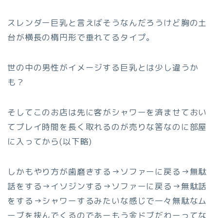
スレンダー巨乳と言えばそうなんだろうけど胸の土
台が横長の楕円形で垂れてるタイプ。
世の中の男性がイメージする巨乳とは少し違うか
も？
そしてこのお店は先に客がシャワーを済ませておい
てプレイ時間を長く取れるのが売りな筈なのに部屋
に入ってから(以下略)
しかもやり方が歯磨きする→ソファーに戻る→無駄
話をする→イソジンする→ソファーに戻る→無駄話
をする→シャワーするみたいな感じで一々無駄なム
ーブを挟んでくるのであーもう金ドブだわーってな