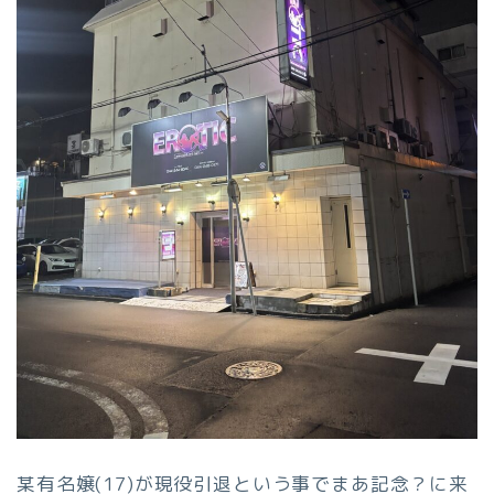
某有名嬢(17)が現役引退という事でまあ記念？に来