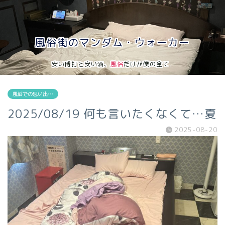
風俗街のマンダム・ウォーカー
安い博打と安い酒、
風俗
だけが僕の全て…
風俗での思い出…
2025/08/19 何も言いたくなくて…夏
2025-08-20