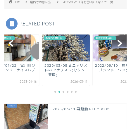
HOME
風俗での思い出…
2025/08/19 何も言いたくなくて…夏
RELATED POST
での思い出…
風俗での思い出…
風俗での思い出…
26/03/08 ミニマリス
2022/09/10 福富町ソ
2022/11/13 曙
vsアナリスト(おクン
ープランド ワンダフル
キ・オナクラ ハンド
天国)
フィーリング...
2026-03-11
2022-08-31
2022-1
2025/06/11 再起動 REEMBODY