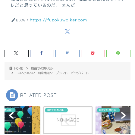
レだと思っているのだ。 まんだ
https://fuzokuwalker.com
BLOG：
HOME
風俗での思い出…
2022/04/02 川崎南町ソープランド ビッグバード
RELATED POST
での思い出…
風俗での思い出…
風俗での思い出…